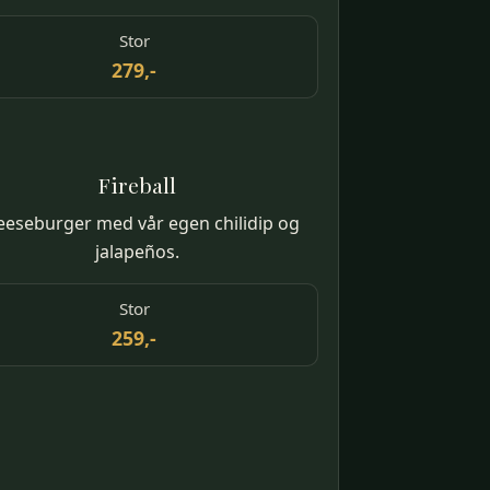
Stor
279,-
Fireball
eeseburger med vår egen chilidip og
jalapeños.
Stor
259,-