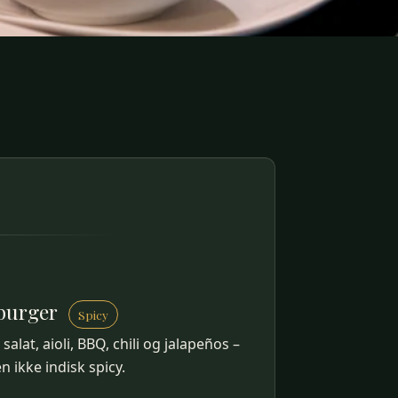
aburger
Spicy
alat, aioli, BBQ, chili og jalapeños –
n ikke indisk spicy.