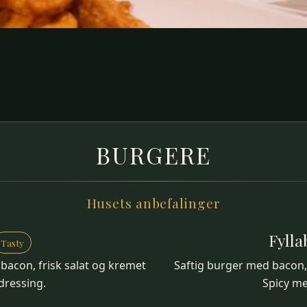
BURGERE
Husets anbefalinger
Fyll
Tasty
bacon, frisk salat og kremet
Saftig burger med bacon, s
ressing.
Spicy me