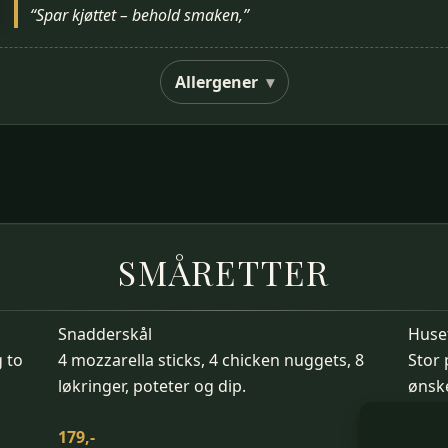
“Spar kjøttet – behold smaken,”
Allergener
SMÅRETTER
Snadderskål
Huse
g to
4 mozzarella sticks, 4 chicken nuggets, 8
Stor 
løkringer, poteter og dip.
ønsk
179,-
89,-